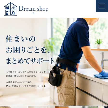
コ
ナ
ン
ビ
テ
ゲ
ン
ー
ツ
シ
へ
ョ
ス
ン
キ
に
ッ
移
プ
動