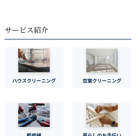
サービス紹介
グ
グ
リ
リ
ッ
ッ
ド
ド
カ
カ
ハウスクリーニング
空室クリーニング
ラ
ラ
ム
ム
ア
ア
イ
イ
テ
テ
グ
グ
ム
ム
リ
リ
リ
リ
ッ
ッ
ン
ン
ド
ド
ク
ク
カ
カ
軽修繕
暮らしのお手伝い
ラ
ラ