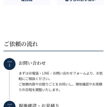
ム
ム
ア
ア
イ
イ
テ
テ
ム
ム
リ
リ
ン
ン
ク
ク
ご依頼の流れ
お問い合わせ
STEP
1
まずはお電話・LINE・お問い合わせフォームより、お気
軽にご相談ください。
ご依頼内容やお困りごとをお伺いし、現地確認やお見積
りの日程を調整いたします。
現地確認・お見積り
STEP